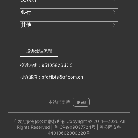
易方达基金
广发商贸
中国证监会
中国期货业协会
银行
中国期货市场监控中心
深圳证券交易所
广东证监局
上海证券交易所
其他
上海市期货同业公会
中国金融期货交易所
平安银行
上海期货交易所
广发银行
郑州商品交易所
中国交通银行
中国大豆网
大连商品交易所
中国农业银行
西本新干线
投诉处理流程
上海国际能源交易中心
中国建设银行
云南糖网
广州期货交易所
招商银行
期货日报
投诉热线：95105826 转 5
中国工商银行
一期货
中国银行
上甲数据
投诉邮箱：gfqhjbts@gf.com.cn
本站已支持
IPv6
广发期货有限公司版权所有 Copyright © 2011—2026 All
Rights Reserved
|
粤ICP备09037724号
|
粤公网安备
44010602000220号